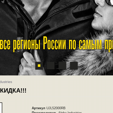
 все регионы России по самым п
dustries
СКИДКА!!!
Артикул
UJL52000RB
Производитель
Alpha Industries