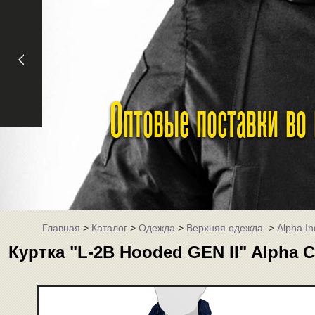
Оптовые поставки во
Главная
>
Каталог
>
Одежда
>
Верхняя одежда
>
Alpha In
Куртка "L-2B Hooded GEN II" Alpha 