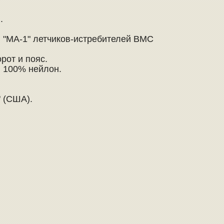
n.
и "МА-1" летчиков-истребителей ВМС
рот и пояс.
й 100% нейлон.
s" (США).