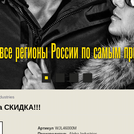
 все регионы России по самым п
dustries
a СКИДКА!!!
Артикул
WJL46000M
Производитель
Alpha Industries