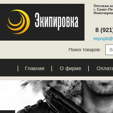
Оптовая к
г. Санкт-П
Новочеркас
8 (921
equspb@l
Поиск товаров:
Главная
О фирме
Оплат