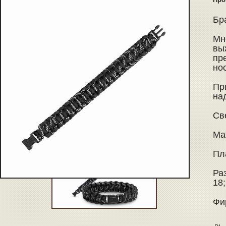
Бра
Мн
вы
пр
но
Пр
на
Св
Ма
Пл
Раз
18;
Фи