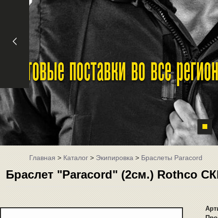
Оптовые поставки во все реги
Главная
>
Каталог
>
Экипировка
>
Браслеты Paracord
Браслет "Paracord" (2см.) Rothco CК
Арт
Про