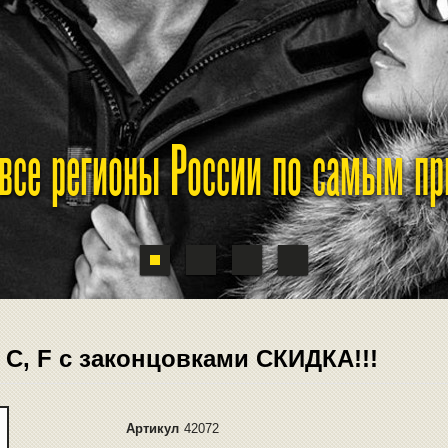
 все регионы России по самым п
 C, F с законцовками СКИДКА!!!
Артикул
42072