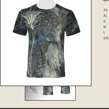
XS
XL
S
M
L
2XL