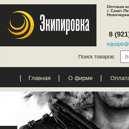
Оптовая к
г. Санкт-П
Новочеркас
8 (921
equspb@l
Поиск товаров:
Главная
О фирме
Оплат