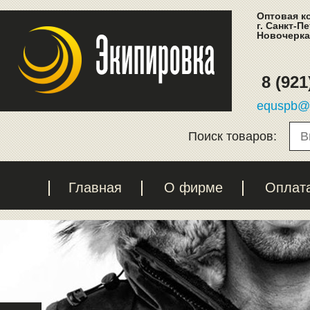
Оптовая к
г. Санкт-П
Новочеркас
8 (921
equspb@l
Поиск товаров:
Главная
О фирме
Оплат