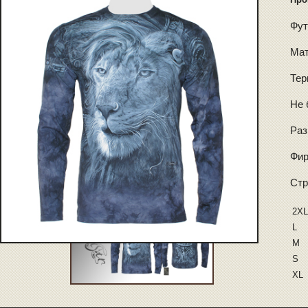
Фут
Мат
Тер
Не 
Раз
Фир
Стр
2XL
L
M
S
XL