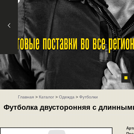
Оптовые поставки во все реги
Главная
>
Каталог
>
Одежда
>
Футболки
Футболка двусторонняя с длинными
Арт
Про