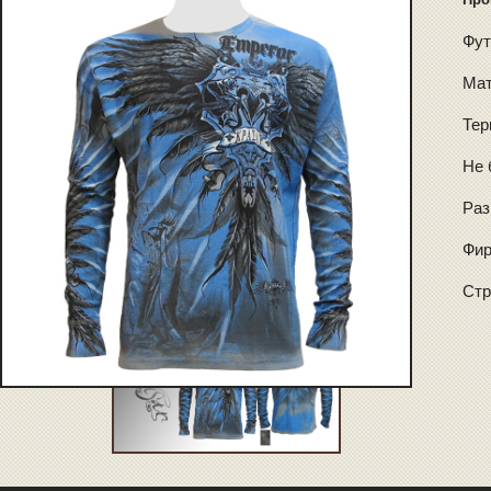
Фут
Мат
Тер
Не 
Раз
Фир
Стр