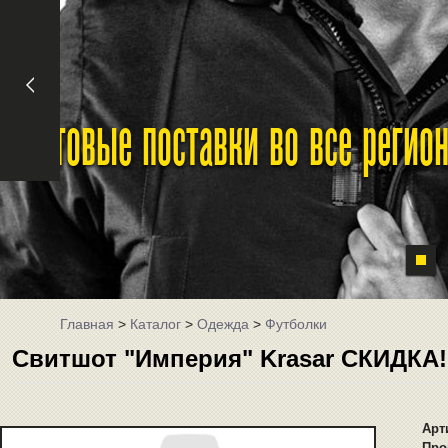
Оптовые поставки во все реги
Главная
>
Каталог
>
Одежда
>
Футболки
Свитшот "Империя" Krasar СКИДКА!
Арт
Про