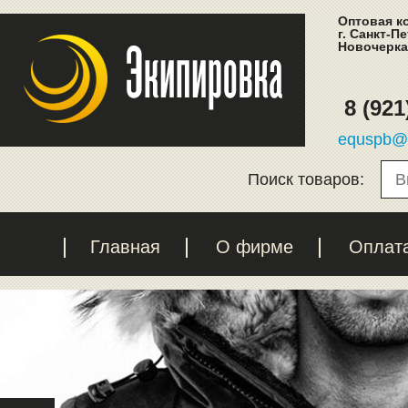
Оптовая к
г. Санкт-П
Новочеркас
8 (921
equspb@l
Поиск товаров:
Главная
О фирме
Оплат