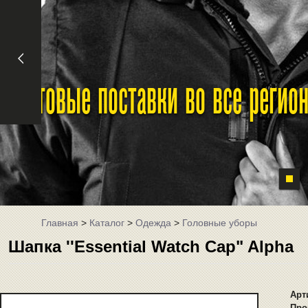
Оптовые поставки во все реги
Главная
>
Каталог
>
Одежда
>
Головные уборы
Шапка ''Essential Watch Cap" Alpha
Арт
Про