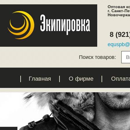
Оптовая к
г. Санкт-П
Новочеркас
8 (921
equspb@l
Поиск товаров:
Главная
О фирме
Оплат