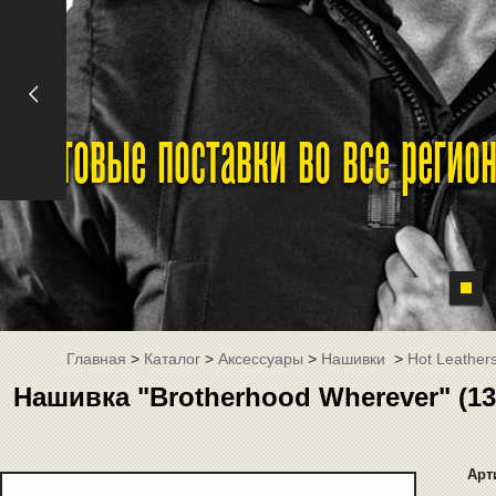
Оптовые поставки во все реги
Главная
>
Каталог
>
Аксессуары
>
Нашивки
>
Hot Leather
Нашивка "Brotherhood Wherever" (13 
Арт