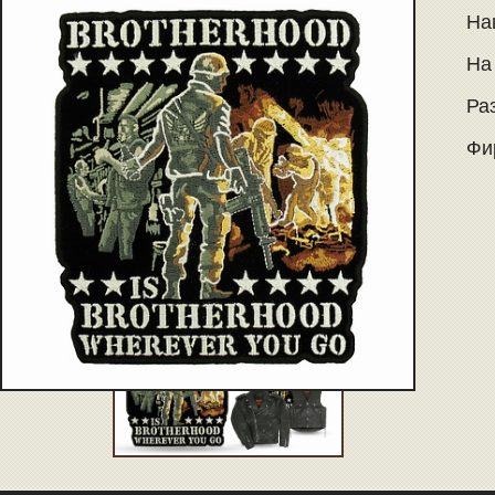
На
На
Раз
Фир