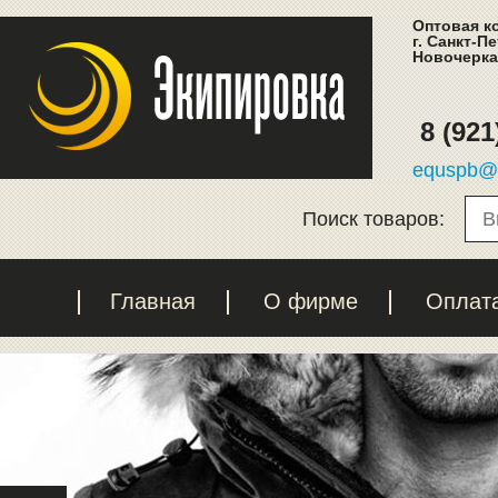
Оптовая к
г. Санкт-П
Новочеркас
8 (921
equspb@l
Поиск товаров:
Главная
О фирме
Оплат