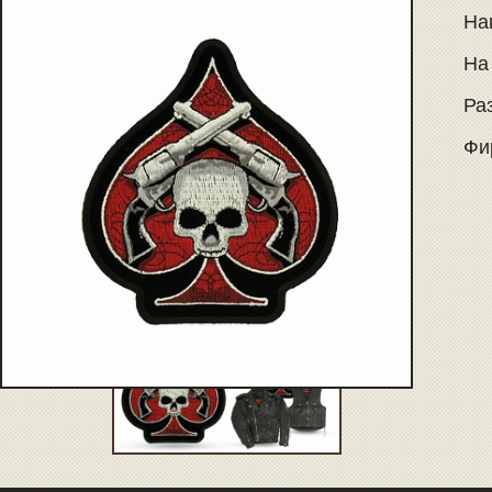
Наш
На
Раз
Фир