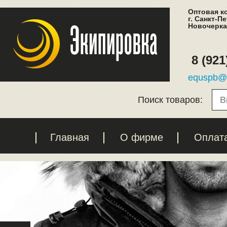
Оптовая к
г. Санкт-П
Новочеркас
8 (921
equspb@l
Поиск товаров:
Главная
О фирме
Оплат