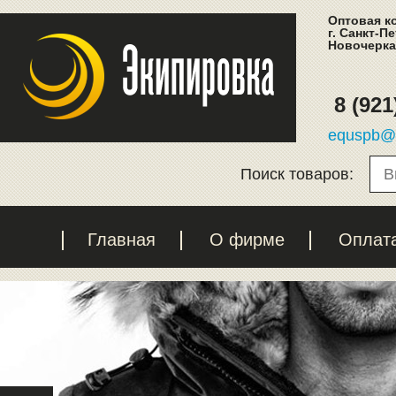
Оптовая к
г. Санкт-П
Новочеркас
8 (921
equspb@l
Поиск товаров:
Главная
О фирме
Оплат