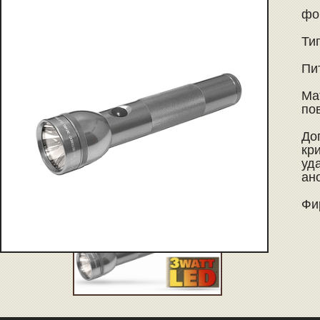
фон
Ти
Пи
Ма
по
До
кр
уд
ан
Фир