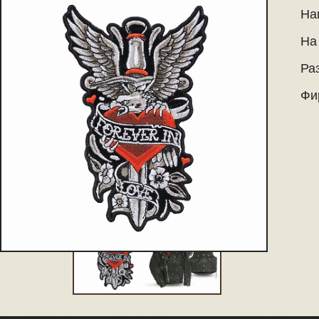
На
На
Раз
Фир