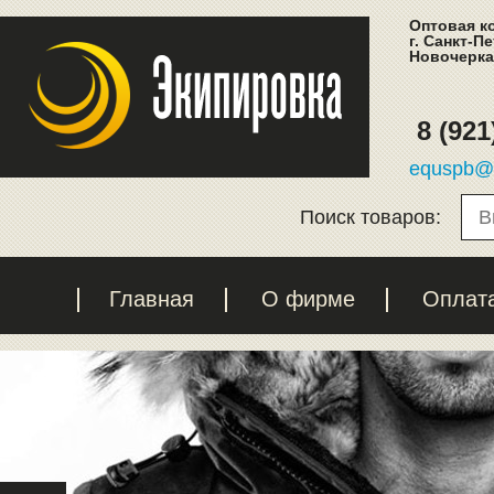
Оптовая к
г. Санкт-П
Новочеркас
8 (921
equspb@l
Поиск товаров:
Главная
О фирме
Оплат