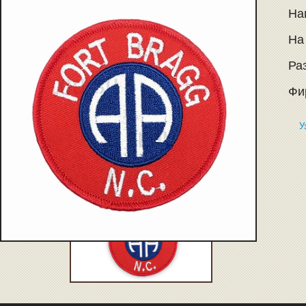
Наш
На
Раз
Фир
У