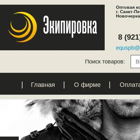
Оптовая к
г. Санкт-П
Новочеркас
8 (921
equspb@l
Поиск товаров:
Главная
О фирме
Оплат