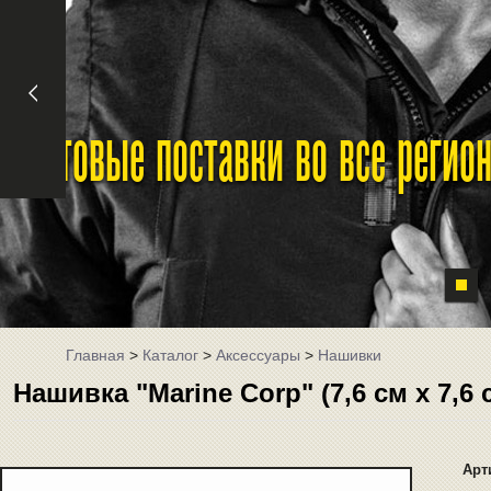
Оптовые поставки во все реги
Главная
>
Каталог
>
Аксессуары
>
Нашивки
Нашивка "Marine Corp" (7,6 см x 7,6
Арт