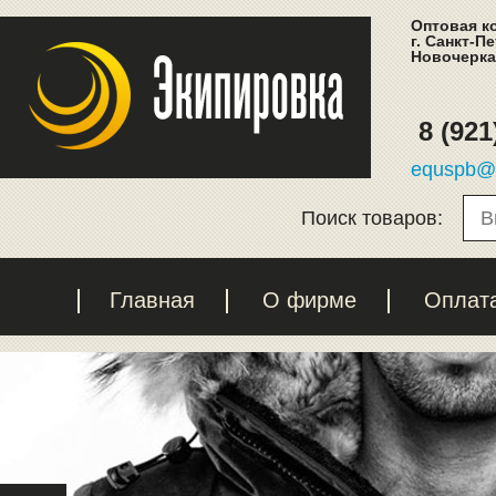
Оптовая к
г. Санкт-П
Новочеркас
8 (921
equspb@l
Поиск товаров:
Главная
О фирме
Оплат