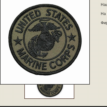
Наш
На 
Фир