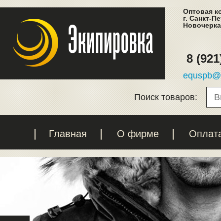
Оптовая к
г. Санкт-П
Новочеркас
8 (921
equspb@l
Поиск товаров:
Главная
О фирме
Оплат