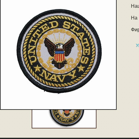
Наш
На 
Фир
У