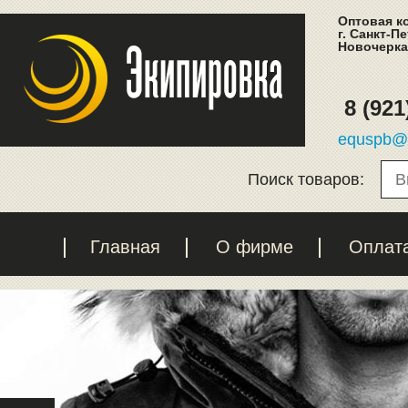
Оптовая к
г. Санкт-П
Новочеркас
8 (921
equspb@l
Поиск товаров:
Главная
О фирме
Оплат