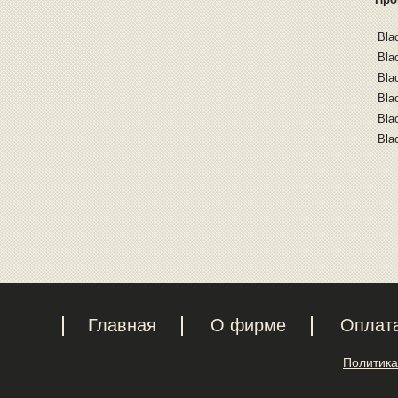
Bla
Bla
Bla
Bla
Bla
Bla
Главная
О фирме
Оплат
Политика