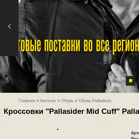
Оптовые поставки во все реги
Главная
>
Каталог
>
Обувь
>
Обувь Palladium
Кроссовки "Pallasider Mid Cuff" Pal
Арт
Про