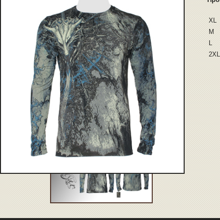
XL
M
L
2XL