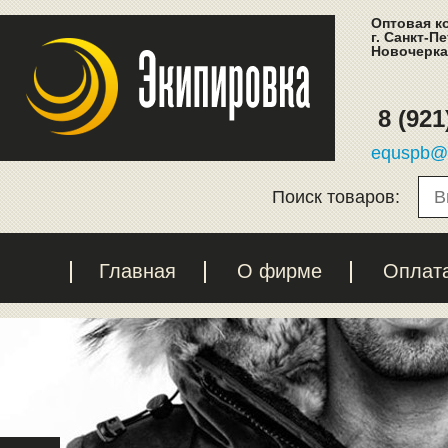
Оптовая к
г. Санкт-П
Новочеркас
8 (921
equspb@l
Поиск товаров:
Главная
О фирме
Оплат