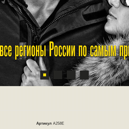
 все регионы России по самым п
Артикул
A258E