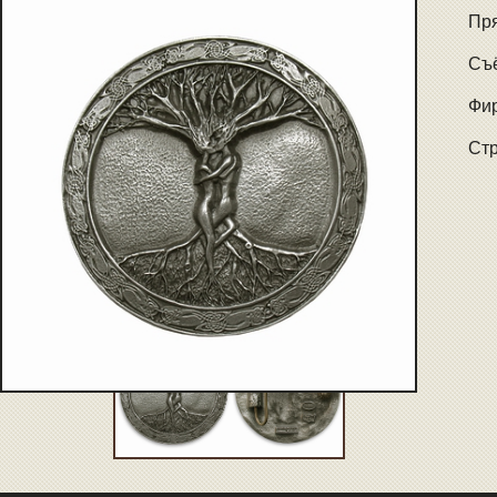
Пря
Съ
Фир
Стр