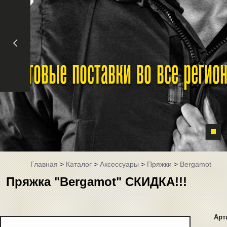
Оптовые поставки во все реги
Главная
>
Каталог
>
Аксессуары
>
Пряжки
>
Bergamot
Пряжка "Bergamot" СКИДКА!!!
Арт