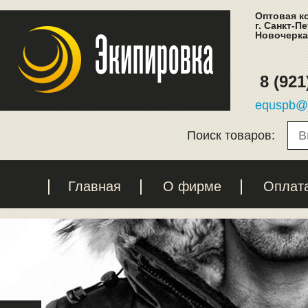
Оптовая к
г. Санкт-П
Новочеркас
8 (921
equspb@l
Поиск товаров:
Главная
О фирме
Оплат