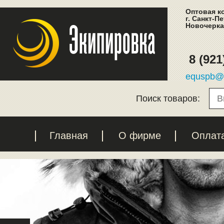
Оптовая к
г. Санкт-П
Новочеркас
8 (921
equspb@l
Поиск товаров:
Главная
О фирме
Оплат