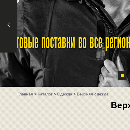
Оптовые поставки во все реги
Главная
>
Каталог
>
Одежда
>
Верхняя одежда
Вер