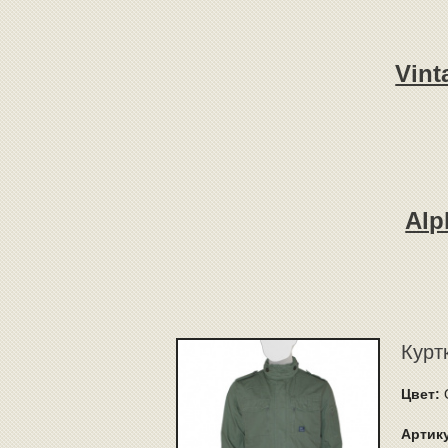
Vint
Alp
Куртк
Цвет:
Артик