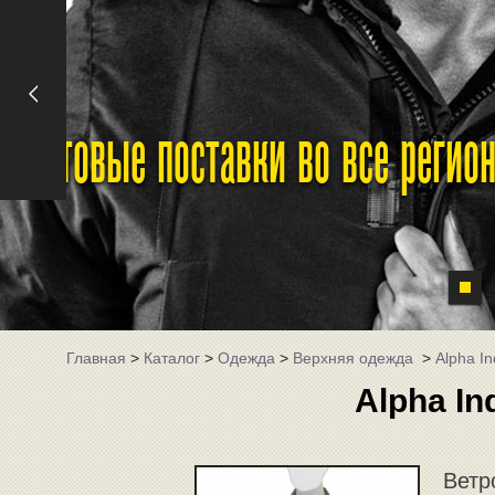
Оптовые поставки во все реги
Главная
>
Каталог
>
Одежда
>
Верхняя одежда
>
Alpha In
Alpha In
Ветр