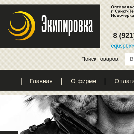
Оптовая к
г. Санкт-П
Новочеркас
8 (921
equspb@l
Поиск товаров:
Главная
О фирме
Оплат