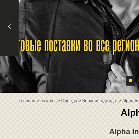
Оптовые поставки во все реги
Главная
>
Каталог
>
Одежда
>
Верхняя одежда
>
Alpha In
Alph
Alpha I