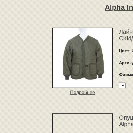
Alpha I
Лайн
СКИД
Цвет:
O
Артик
Фирма
Подробнее
Опуш
Alph