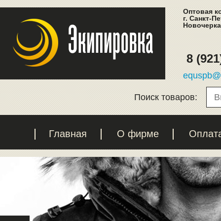
Оптовая к
г. Санкт-П
Новочеркас
8 (921
equspb@l
Поиск товаров:
Главная
О фирме
Оплат