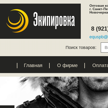
Оптовая к
г. Санкт-П
Новочеркас
8 (921
equspb@l
Поиск товаров:
Главная
О фирме
Оплат