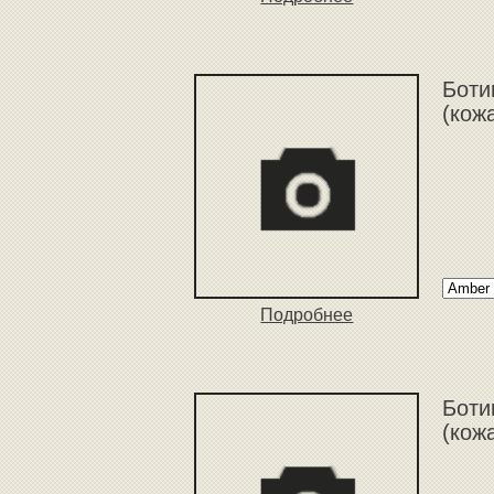
Боти
(кож
Подробнее
Боти
(кож