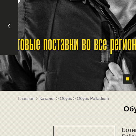
Оптовые поставки во все реги
Главная
>
Каталог
>
Обувь
>
Обувь Palladium
Обу
Боти