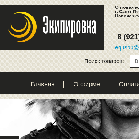
Оптовая к
г. Санкт-П
Новочеркас
8 (921
equspb@l
Поиск товаров:
Главная
О фирме
Оплат