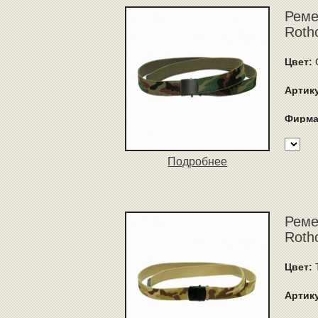
Реме
Roth
Цвет:
Артик
Фирма
Подробнее
Реме
Roth
Цвет:
T
Артик