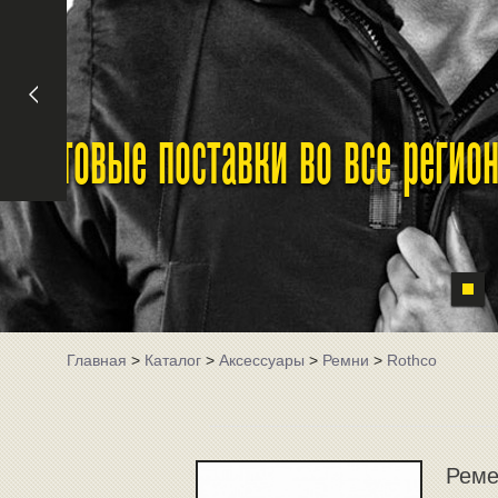
Оптовые поставки во все реги
Главная
>
Каталог
>
Аксессуары
>
Ремни
>
Rothco
Реме